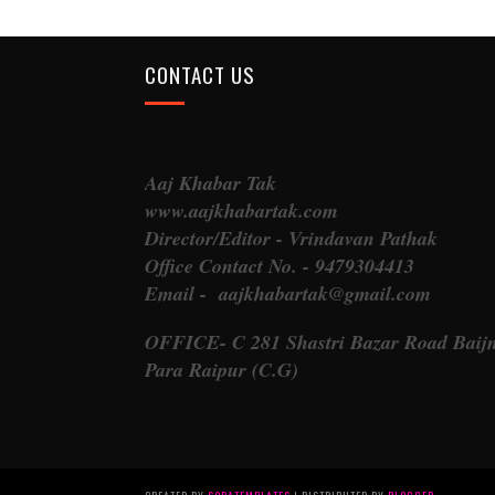
CONTACT US
Aaj Khabar Tak
www.aajkhabartak.com
Director/Editor - Vrindavan Pathak
Office Contact No. - 9479304413
Email - aajkhabartak@gmail.com
OFFICE- C 281 Shastri Bazar Road Baij
Para Raipur (C.G)