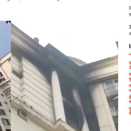
I
स
3
आ
प
3
म
म
क
आ
ई
श
म
द