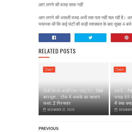
आग लगने की वजह साफ नहीं
आग लगने की असली वजह अभी तक पता नहीं चल रही है। आग क
भयानक थी कि कई घंटों की कड़ी मशक्कत के बाद सुबह 4 बजे 
RELATED POSTS
Desh
Desh
गोलीबारी,
150 किलो अमोनियम नाइट्रेट, 200
हमले... P
कारतूस... टोंक में धमाके का सामान
पनाह देने
जब्त; 2 गिरफ्तार
में क्या-क्
DECEMBER 31, 2025
DECEMBER
PREVIOUS