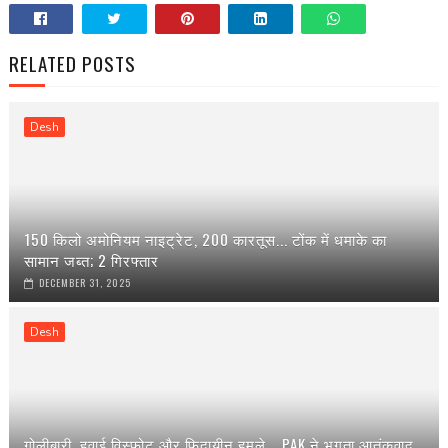
RELATED POSTS
Desh
150 किलो अमोनियम नाइट्रेट, 200 कारतूस... टोंक में धमाके का
सामान जब्त; 2 गिरफ्तार
DECEMBER 31, 2025
Desh
गोलीबारी, हवाई विस्फोट और फिदायीन हमले... PAK ने भुगता आतंकवाद