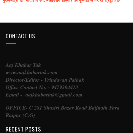
CONTACT US
Aaj Khabar Tak
www.aajkhabartak.com
Director/Editor - Vrindavan Pathak
Office Contact No. - 9479304413
Email - aajkhabartak@gmail.com
OFFICE- C 281 Shastri Bazar Road Baijnath Para
Raipur (C.G)
RECENT POSTS